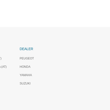
THX SOLD OUT…..VESPA S125ie
DEALER
)
PEUGEOT
(AT)
HONDA
YAMAHA
SUZUKI