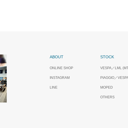
LD OUT…..VESPA GTS250ie
VESPA ET4 125
ABOUT
STOCK
ONLINE SHOP
VESPA／LML (MT
INSTAGRAM
PIAGGIO／VESPA 
LINE
MOPED
OTHERS