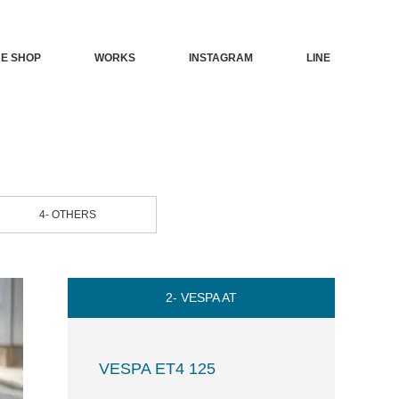
NE SHOP
WORKS
INSTAGRAM
LINE
4- OTHERS
2- VESPA AT
VESPA ET4 125