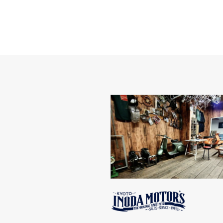
VESPA S50 (68ccボアアップ）
THX SO