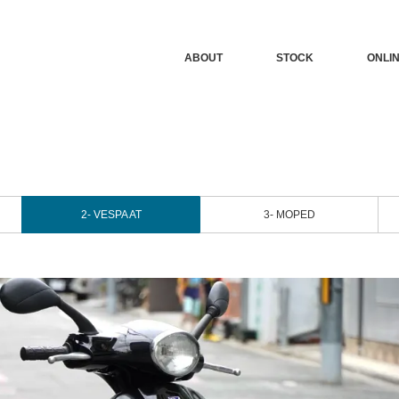
ABOUT
STOCK
ONLI
2- VESPA AT
3- MOPED