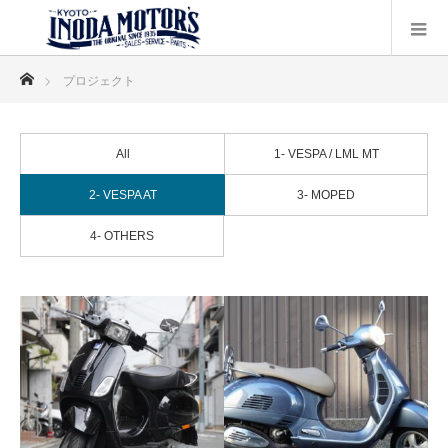
ホーム
プロジェクト
All
1- VESPA / LML MT
2- VESPA AT
3- MOPED
4- OTHERS