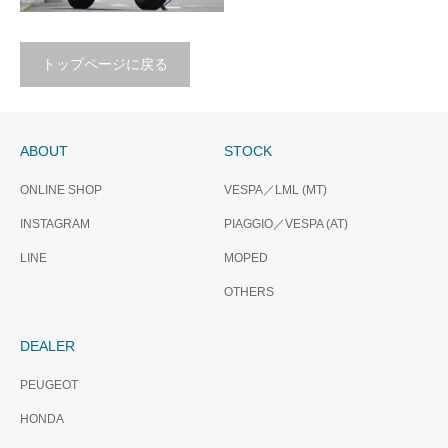
トップページに戻る
THANX SOLD
OUT….VESPA GTS250ie
ABOUT
STOCK
ONLINE SHOP
VESPA／LML (MT)
INSTAGRAM
PIAGGIO／VESPA (AT)
LINE
MOPED
OTHERS
DEALER
PEUGEOT
HONDA