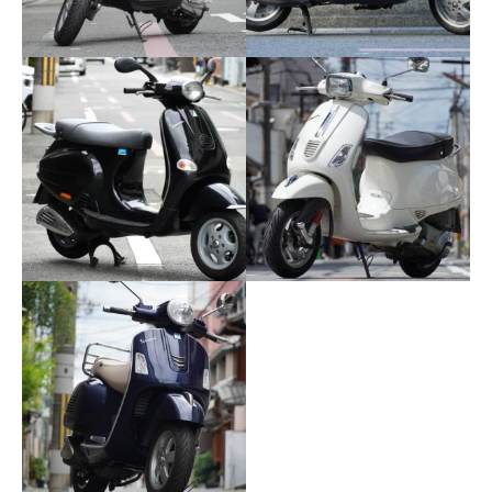
VESPA S50 (68ccボアア
THX SOLD
ップ）
OUT…..VESPA GTS250ie
VESPA ET4 125
THX SOLD
OUT…..VESPA S125ie