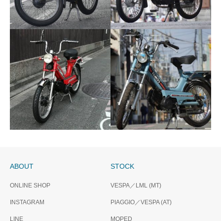
TOMOS ClassicⅠ
THX SOLD
OUT….TOMOS Classic 1
ABOUT
STOCK
THX SOLD
ONLINE SHOP
VESPA／LML (MT)
THX SOLD
OUT…..TOMOS Classic1
INSTAGRAM
OUT…..TOMOS
PIAGGIO／VESPA (AT)
ClassicⅠ
LINE
MOPED