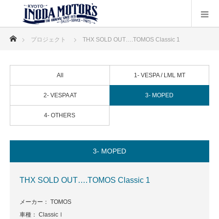
ホーム
プロジェクト
THX SOLD OUT….TOMOS Classic 1
All
1- VESPA / LML MT
2- VESPA AT
3- MOPED
4- OTHERS
3- MOPED
THX SOLD OUT….TOMOS Classic 1
メーカー： TOMOS
車種： ClassicⅠ