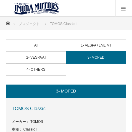
ホーム
プロジェクト
TOMOS ClassicⅠ
All
1- VESPA / LML MT
2- VESPA AT
3- MOPED
4- OTHERS
3- MOPED
TOMOS ClassicⅠ
メーカー： TOMOS
車種： ClassicⅠ