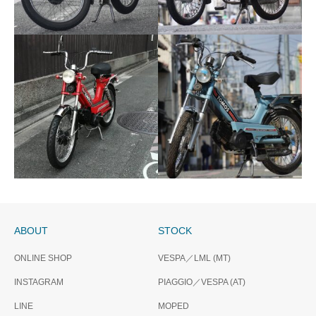
TOMOS ClassicⅠ
THX SOLD
OUT….TOMOS Classic 1
ABOUT
STOCK
THX SOLD
ONLINE SHOP
VESPA／LML (MT)
THX SOLD
OUT…..TOMOS Classic1
INSTAGRAM
OUT…..TOMOS
PIAGGIO／VESPA (AT)
ClassicⅠ
LINE
MOPED