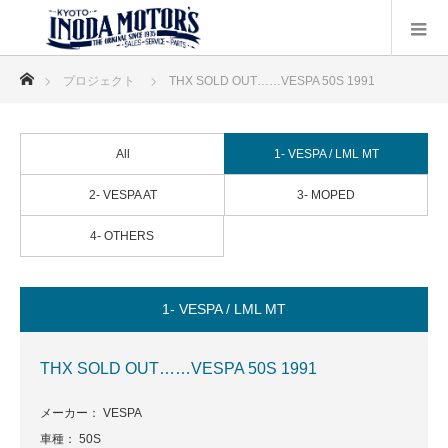
ホーム
プロジェクト
THX SOLD OUT……VESPA 50S 1991
All
1- VESPA / LML MT
2- VESPA AT
3- MOPED
4- OTHERS
1- VESPA / LML MT
THX SOLD OUT……VESPA 50S 1991
メーカー： VESPA
車種： 50S