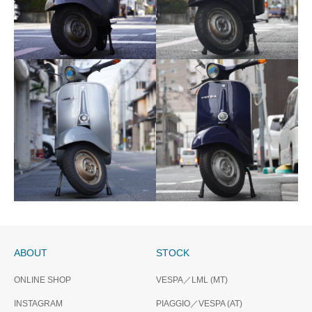
THX SOLD OUT……
THX SOLD OUT……
VESPA 50S 1991
VESPA 100 1990
ABOUT
STOCK
VESPA 50S 2001
THX SOLD OUT……
ONLINE SHOP
VESPA／LML (MT)
VESPA 90 1974
INSTAGRAM
PIAGGIO／VESPA (AT)