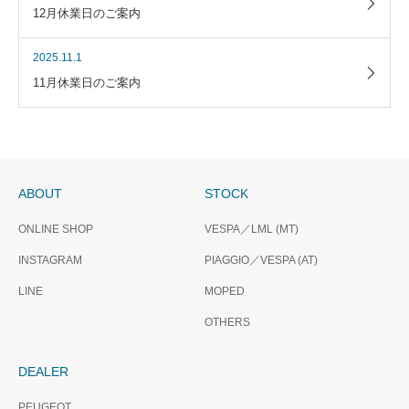
12月休業日のご案内
2025.11.1
11月休業日のご案内
ABOUT
STOCK
ONLINE SHOP
VESPA／LML (MT)
INSTAGRAM
PIAGGIO／VESPA (AT)
LINE
MOPED
OTHERS
DEALER
PEUGEOT